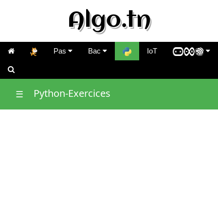
Algo.tn
Pas
Bac
IoT
Python-Exercices
☰